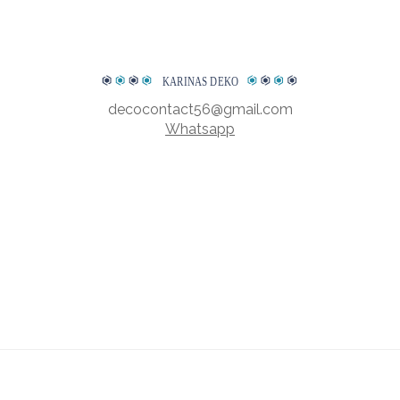
KARINAS DEKO
decocontact56@gmail.com
Whatsapp