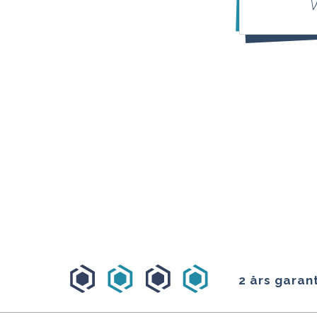
V
2 års garant