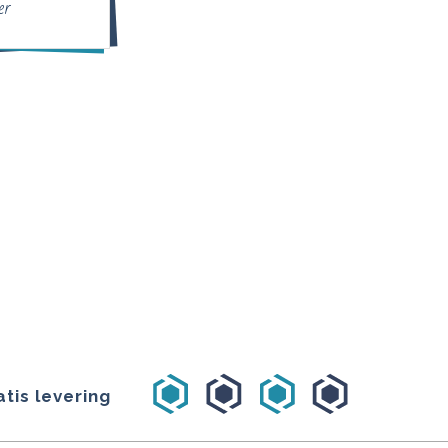
er
atis levering